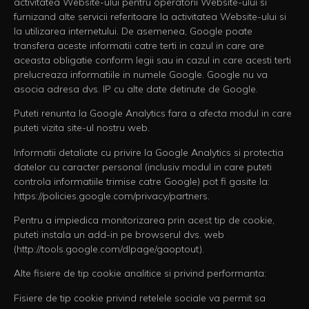
activitatea Website-ului pentru operatorii Website-ului si
furnizand alte servicii referitoare la activitatea Website-ului si
la utilizarea internetului. De asemenea, Google poate
transfera aceste informatii catre terti in cazul in care are
aceasta obligatie conform legii sau in cazul in care acesti terti
prelucreaza informatiile in numele Google. Google nu va
asocia adresa dvs. IP cu alte date detinute de Google.
Puteti renunta la Google Analytics fara a afecta modul in care
puteti vizita site-ul nostru web.
Informatii detaliate cu privire la Google Analytics si protectia
datelor cu caracter personal (inclusiv modul in care puteti
controla informatiile trimise catre Google) pot fi gasite la:
https://policies.google.com/privacy/partners.
Pentru a impiedica monitorizarea prin acest tip de cookie,
puteti instala un add-in pe browserul dvs. web
(http://tools.google.com/dlpage/gaoptout).
Alte fisiere de tip cookie analitice si privind performanta:
Fisiere de tip cookie privind retelele sociale va permit sa