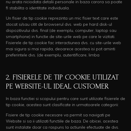
nu arata niciodata detalii personale in baza carora sa poate
fi stabilita o identitate individuala.
Un fisier de tip cookie reprezinta un mic fisier text care este
stocat si/sau citit de browserul dvs. web pe hard disk-ul
dispozitivului dvs. final (de exemplu, computer, laptop sau
smartphone) in functie de site-urile web pe care le vizitati.
Fisierele de tip cookie fac interactiunea dvs. cu site-urile web
mai sigura si mai rapida, deoarece acestea isi pot aminti
preferintele dvs. (de exemplu, autentificare, limba
2. FISIERELE DE TIP COOKIE UTILIZAT
PE WEBSITE-UL IDEAL CUSTOMER
In baza functiei si scopului pentru care sunt utilizate fisierele de
tip cookie, acestea sunt clasificate in urmatoarele categorii:
Fisiere de tip cookie necesare va permit sa navigati pe
Website si sa ii utilizati functiile de baza. De obicei, acestea
sunt instalate doar ca raspuns la actiunile efectuate de dvs.