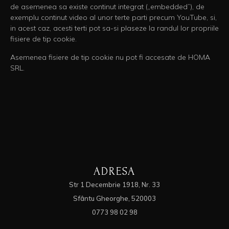
de asemenea sa existe continut integrat („embedded”), de
exemplu continut video al unor terte parti precum YouTube, si,
in acest caz, acesti terti pot sa-si plaseze la randul lor propriile
fisiere de tip cookie.
Asemenea fisiere de tip cookie nu pot fi accesate de HOMA
SRL.
ADRESA
Str 1 Decembrie 1918, Nr. 33
Sfântu Gheorghe, 520003
0773 98 02 98