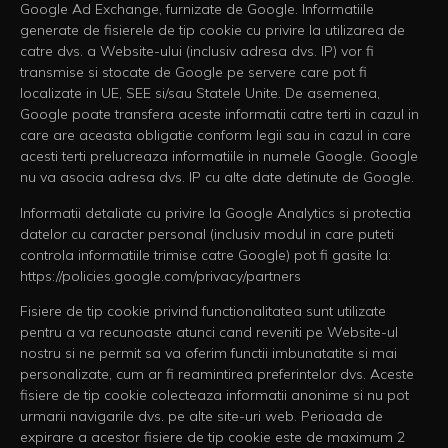
Google Ad Exchange, furnizate de Google. Informatiile
generate de fisierele de tip cookie cu privire la utilizarea de
catre dvs. a Website-ului (inclusiv adresa dvs. IP) vor fi
transmise si stocate de Google pe servere care pot fi
localizate in UE, SEE si/sau Statele Unite. De asemenea,
Google poate transfera aceste informatii catre terti in cazul in
care are aceasta obligatie conform legii sau in cazul in care
acesti terti prelucreaza informatiile in numele Google. Google
nu va asocia adresa dvs. IP cu alte date detinute de Google.
Informatii detaliate cu privire la Google Analytics si protectia
datelor cu caracter personal (inclusiv modul in care puteti
controla informatiile trimise catre Google) pot fi gasite la:
https://policies.google.com/privacy/partners
Fisiere de tip cookie privind functionalitatea sunt utilizate
pentru a va recunoaste atunci cand reveniti pe Website-ul
nostru si ne permit sa va oferim functii imbunatatite si mai
personalizate, cum ar fi reamintirea preferintelor dvs. Aceste
fisiere de tip cookie colecteaza informatii anonime si nu pot
urmarii navigarile dvs. pe alte site-uri web. Perioada de
expirare a acestor fisiere de tip cookie este de maximum 2